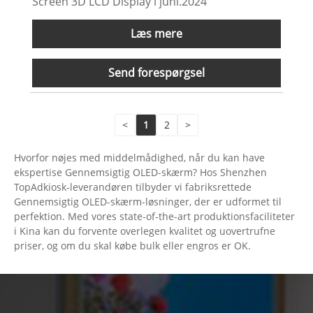
Screen 3D LCD Display i juni.2024
Læs mere
Send forespørgsel
<
1
2
>
Hvorfor nøjes med middelmådighed, når du kan have
ekspertise Gennemsigtig OLED-skærm? Hos Shenzhen
TopAdkiosk-leverandøren tilbyder vi fabriksrettede
Gennemsigtig OLED-skærm-løsninger, der er udformet til
perfektion. Med vores state-of-the-art produktionsfaciliteter
i Kina kan du forvente overlegen kvalitet og uovertrufne
priser, og om du skal købe bulk eller engros er OK.