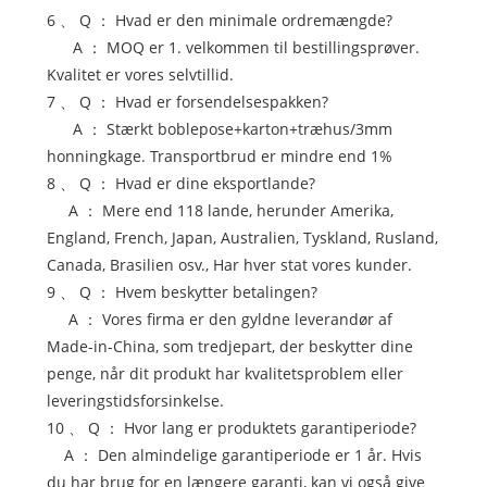
6 、 Q ： Hvad er den minimale ordremængde?
A ： MOQ er 1. velkommen til bestillingsprøver.
Kvalitet er vores selvtillid.
7 、 Q ： Hvad er forsendelsespakken?
A ： Stærkt boblepose+karton+træhus/3mm
honningkage. Transportbrud er mindre end 1%
8 、 Q ： Hvad er dine eksportlande?
A ： Mere end 118 lande, herunder Amerika,
England, French, Japan, Australien, Tyskland, Rusland,
Canada, Brasilien osv., Har hver stat vores kunder.
9 、 Q ： Hvem beskytter betalingen?
A ： Vores firma er den gyldne leverandør af
Made-in-China, som tredjepart, der beskytter dine
penge, når dit produkt har kvalitetsproblem eller
leveringstidsforsinkelse.
10 、 Q ： Hvor lang er produktets garantiperiode?
A ： Den almindelige garantiperiode er 1 år. Hvis
du har brug for en længere garanti, kan vi også give