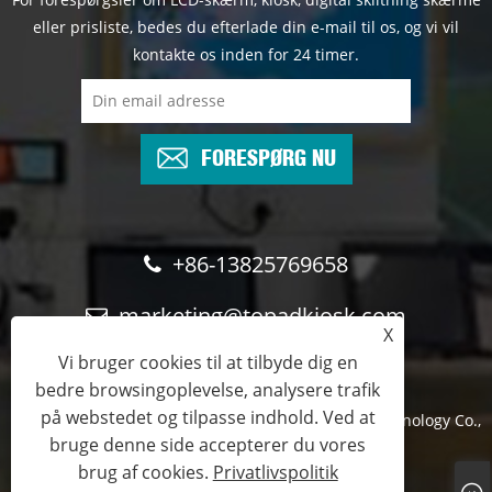
eller prisliste, bedes du efterlade din e-mail til os, og vi vil
kontakte os inden for 24 timer.
FORESPØRG NU
+86-13825769658
marketing@topadkiosk.com
X
Vi bruger cookies til at tilbyde dig en
bedre browsingoplevelse, analysere trafik
på webstedet og tilpasse indhold. Ved at
Copyright © 2024 Shenzhen TopAdkiosk Display Technology Co.,
bruge denne side accepterer du vores
Ltd. Alle rettigheder forbeholdes
brug af cookies.
Privatlivspolitik
Links
Sitemap
RSS
XML
Privatlivspolitik