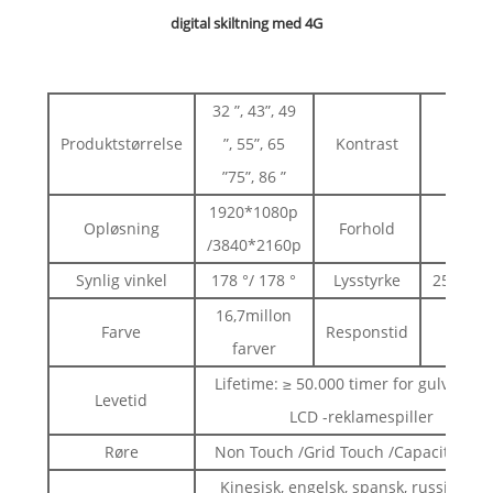
digital skiltning med 4G
32 ”, 43”, 49
Produktstørrelse
”, 55”, 65
Kontrast
3000:
”75”, 86 ”
1920*1080p
Opløsning
Forhold
16: 9
/3840*2160p
Synlig vinkel
178 °/ 178 °
Lysstyrke
2500CD
16,7millon
Farve
Responstid
<5m
farver
Lifetime: ≥ 50.000 timer for gulvståe
Levetid
LCD -reklamespiller
Røre
Non Touch /Grid Touch /Capacitiv To
Kinesisk, engelsk, spansk, russisk, tys