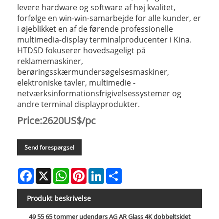
levere hardware og software af høj kvalitet,
forfølge en win-win-samarbejde for alle kunder, er
i øjeblikket en af ​​de førende professionelle
multimedia-display terminalproducenter i Kina.
HTDSD fokuserer hovedsageligt på
reklamemaskiner,
berøringsskærmundersøgelsesmaskiner,
elektroniske tavler, multimedie -
netværksinformationsfrigivelsessystemer og
andre terminal displayprodukter.
Price:2620US$/pc
Send forespørgsel
Facebook
X
WhatsApp
Pinterest
LinkedIn
Share
Produkt beskrivelse
49 55 65 tommer udendørs AG AR Glass 4K dobbeltsidet