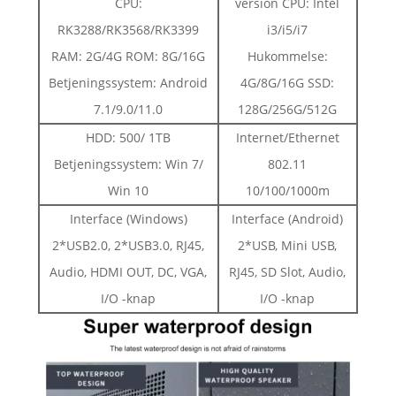
CPU:
version CPU: Intel
RK3288/RK3568/RK3399
i3/i5/i7
RAM: 2G/4G ROM: 8G/16G
Hukommelse:
Betjeningssystem: Android
4G/8G/16G SSD:
7.1/9.0/11.0
128G/256G/512G
HDD: 500/ 1TB
Internet/Ethernet
Betjeningssystem: Win 7/
802.11
Win 10
10/100/1000m
Interface (Windows)
Interface (Android)
2*USB2.0, 2*USB3.0, RJ45,
2*USB, Mini USB,
Audio, HDMI OUT, DC, VGA,
RJ45, SD Slot, Audio,
I/O -knap
I/O -knap