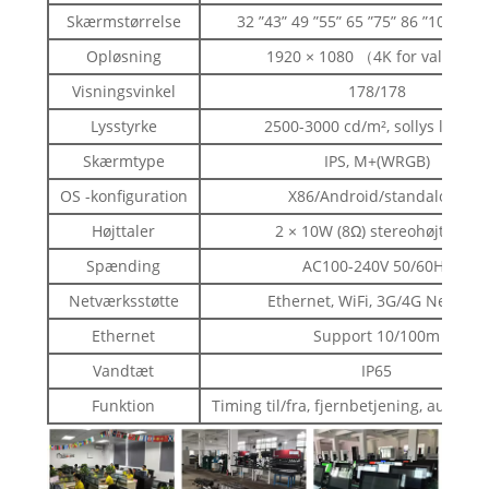
Skærmstørrelse
32 ”43” 49 ”55” 65 ”75” 86 ”100” Val
Opløsning
1920 × 1080 （4K for valgfrit）
Visningsvinkel
178/178
Lysstyrke
2500-3000 cd/m², sollys læsba
Skærmtype
IPS, M+(WRGB)
OS -konfiguration
X86/Android/standalone
Højttaler
2 × 10W (8Ω) stereohøjttaler
Spænding
AC100-240V 50/60Hz
Netværksstøtte
Ethernet, WiFi, 3G/4G Network
Ethernet
Support 10/100m
Vandtæt
IP65
Funktion
Timing til/fra, fjernbetjening, auto -af