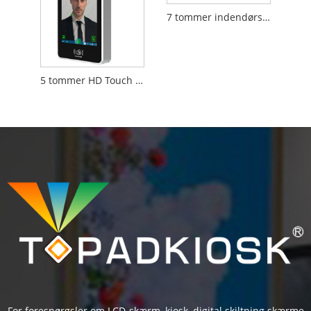
7 tommer indendørs enhed Intercom Doorbell til Villa Video Calling -telefoner
5 tommer HD Touch Screen Face Access Controller Linux
For forespørgsler om LCD-skærm, kiosk, digital skiltning skærme