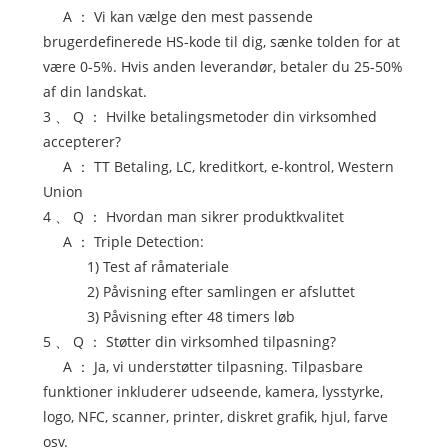
A ： Vi kan vælge den mest passende
brugerdefinerede HS-kode til dig, sænke tolden for at
være 0-5%. Hvis anden leverandør, betaler du 25-50%
af din landskat.
3 、 Q ： Hvilke betalingsmetoder din virksomhed
accepterer?
A ： TT Betaling, LC, kreditkort, e-kontrol, Western
Union
4 、 Q ： Hvordan man sikrer produktkvalitet
A ： Triple Detection:
1) Test af råmateriale
2) Påvisning efter samlingen er afsluttet
3) Påvisning efter 48 timers løb
5 、 Q ： Støtter din virksomhed tilpasning?
A ： Ja, vi understøtter tilpasning. Tilpasbare
funktioner inkluderer udseende, kamera, lysstyrke,
logo, NFC, scanner, printer, diskret grafik, hjul, farve
osv.