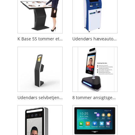
K Base 55 tommer etage Stående information Kiosk
Udendørs hæveautomat Kiosk
Udendørs selvbetjeningskiosk
8 tommer ansigtsgenkendelse terminalenhed vægmonteret