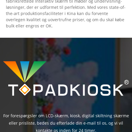
fabriksrettede Interaktiv skærm til møder og undervisning-
løsninger, der er udformet til perfektion. Med vores state-of-
the-art produktionsfaciliteter i Kina kan du forvente
overlegen kvalitet og uovertrufne priser, og om du skal købe
bulk eller engros er OK.
For forespørgsler om LCD-skærm, kiosk, digital skiltning skærme
eller prisliste, bedes du efterlade din e-mail til os, og vi vil
kontakte os inden for 24 timer.