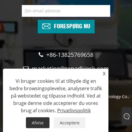
FORESPØRG NU
+86-13825769658
marketing@topadkiosk.com
X
Vi bruger cookies til at tilbyde dig en
bedre browsingoplevelse, analysere trafik
på webstedet og tilpasse indhold. Ved at
Copyright © 2024 Shenzhen TopAdkiosk Display Technology Co.,
bruge denne side accepterer du vores
Ltd. Alle rettigheder forbeholdes
brug af cookies.
Privatlivspolitik
Links
Sitemap
RSS
XML
Privatlivspolitik
Afvise
Acceptere