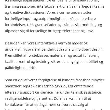
forskellige applikationer. De er ideelle til præsentationer,
træningssessioner, interaktive lektioner, samarbejde i teams
og kreative diskussioner. Vores skærme understøtter
forskellige input- og outputmuligheder såsom bærbare
forbindelser, USB-grænseflader og trådløs skærmdeling, og
tilpasser sig til forskellige brugerpræferencer og krav.
Desuden kan vores interaktive skærm til møder og
undervisning prale af pålidelig ydeevne og holdbart design.
Fremstillet af førsteklasses materialer og udsat for streng
kvalitetskontrol og testning, sikrer de langsigtet stabilitet og
pålidelighed i drift.
Som en del af vores forpligtelse til kundetilfredshed tilbyder
Shenzhen TopAdkiosk Technology Co., Ltd omfattende
eftersalgssupport og -service, herunder teknisk assistance,
vedligeholdelse og garantier. Du er velkommen til at
kontakte os for at opdage mere om vores udvalg af