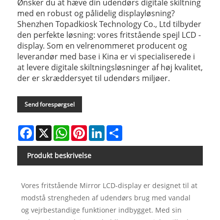
Ønsker du at hæve din udendørs digitale skiltning
med en robust og pålidelig displayløsning?
Shenzhen Topadkiosk Technology Co., Ltd tilbyder
den perfekte løsning: vores fritstående spejl LCD -
display. Som en velrenommeret producent og
leverandør med base i Kina er vi specialiserede i
at levere digitale skiltningsløsninger af høj kvalitet,
der er skræddersyet til udendørs miljøer.
Send forespørgsel
Facebook
X
WhatsApp
Pinterest
LinkedIn
Share
Produkt beskrivelse
Vores fritstående Mirror LCD-display er designet til at
modstå strengheden af ​​udendørs brug med vandal
og vejrbestandige funktioner indbygget. Med sin