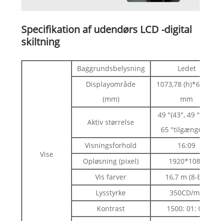
Specifikation af udendørs LCD -digital
skiltning
Baggrundsbelysning
Ledet
Displayområde
1073,78 (h)*604 (v)
(mm)
mm
49 "(43", 49 ", 55",
Aktiv størrelse
65 "tilgængelig)
Visningsforhold
16:09
Vise
Opløsning (pixel)
1920*1080
Vis farver
16,7 m (8-bit)
Lysstyrke
350CD/m2
Kontrast
1500: 01: 00