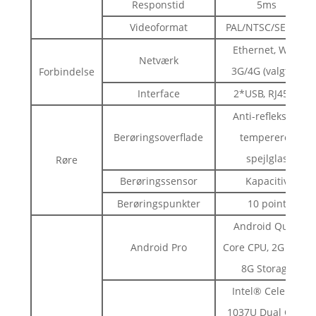
Responstid
5ms
Videoformat
PAL/NTSC/SECAM
Ethernet, WiFi,
Netværk
3G/4G (valgfrit)
Forbindelse
Interface
2*USB, RJ45*1
Anti-refleksion
Berøringsoverflade
tempereret
spejlglas
Røre
Berøringssensor
Kapacitiv
Berøringspunkter
10 point
Android Quad
Android Pro
Core CPU, 2G RAM,
8G Storage
Intel® Celeron
1037U Dual Core