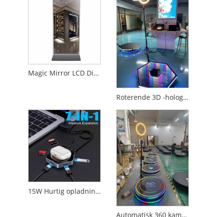
Magic Mirror LCD Display
Roterende 3D -holografisk display Automatisk 360 graders selfie -fotoboks
15W Hurtig opladning 7 In1 USB Hub Dock Wireless Oplader
Automatisk 360 kamerabokse