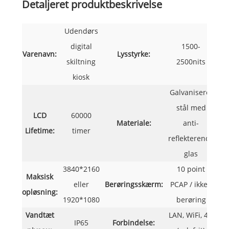
Detaljeret produktbeskrivelse
Udendørs
digital
1500-
Varenavn:
Lysstyrke:
skiltning
2500nits
kiosk
Galvaniseret
stål med
LCD
60000
Materiale:
anti-
Lifetime:
timer
reflekterende
glas
3840*2160
10 point
Maksisk
eller
Berøringsskærm:
PCAP / ikke -
opløsning:
1920*1080
berøring
Vandtæt
LAN, WiFi, 4G
IP65
Forbindelse: