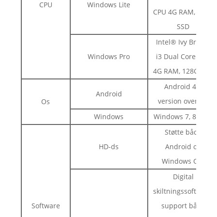
CPU
Windows Lite
CPU 4G RAM, 128G
SSD
Intel® Ivy Bridge
Windows Pro
i3 Dual Core CPU
4G RAM, 128G SSD
Android 4.2
Android
version ovenfor
Os
Windows
Windows 7, 8.1, 10
Støtte både
HD-ds
Android og
Windows OS;
Digital
skiltningssoftware,
Software
support både