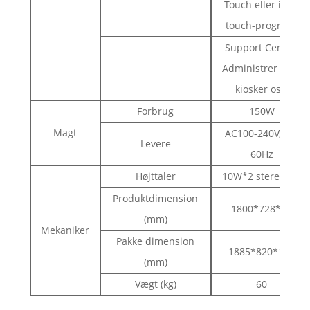
Touch eller ikke-
touch-program;
Support Central
Administrer flere
kiosker osv.
Forbrug
150W
Magt
AC100-240V, 50-
Levere
60Hz
Højttaler
10W*2 stereo lyd
Produktdimension
1800*728*66
(mm)
Mekaniker
Pakke dimension
1885*820*175
(mm)
Vægt (kg)
60