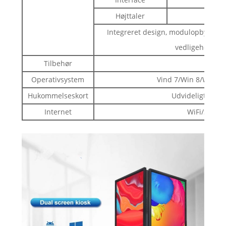
Højttaler
Integreret design, modulopbygget de
vedligeholdels
Tilbehør
AC -
Operativsystem
Vind 7/Win 8/Win10
Hukommelseskort
Udvideligt huko
Internet
WiFi/3G/4G/