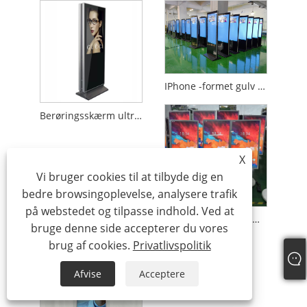
IPhone -formet gulv stående digital skiltning totem kiosk
Berøringsskærm ultra slank dobbeltsidet digital skiltning
X
Vi bruger cookies til at tilbyde dig en
bedre browsingoplevelse, analysere trafik
på webstedet og tilpasse indhold. Ved at
32 tommer stand bærbar smart trådløs LCD roterbar display
bruge denne side accepterer du vores
brug af cookies.
Privatlivspolitik
Afvise
Acceptere