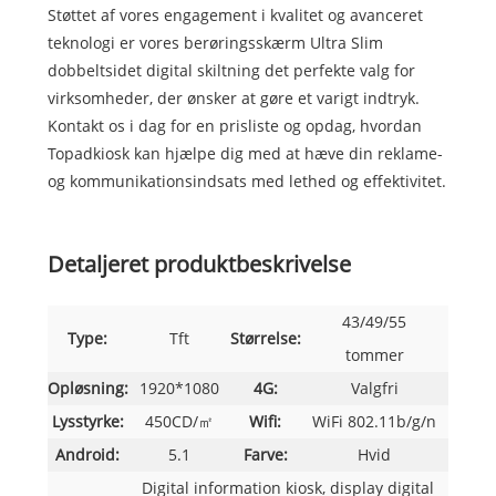
Støttet af vores engagement i kvalitet og avanceret
teknologi er vores berøringsskærm Ultra Slim
dobbeltsidet digital skiltning det perfekte valg for
virksomheder, der ønsker at gøre et varigt indtryk.
Kontakt os i dag for en prisliste og opdag, hvordan
Topadkiosk kan hjælpe dig med at hæve din reklame-
og kommunikationsindsats med lethed og effektivitet.
Detaljeret produktbeskrivelse
43/49/55
Type:
Tft
Størrelse:
tommer
Opløsning:
1920*1080
4G:
Valgfri
Lysstyrke:
450CD/㎡
Wifi:
WiFi 802.11b/g/n
Android:
5.1
Farve:
Hvid
Digital information kiosk, display digital