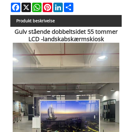
Facebook
X
WhatsApp
Pinterest
LinkedIn
Share
Produkt beskrivelse
Gulv stående dobbeltsidet 55 tommer
LCD -landskabskærmskiosk