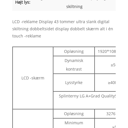
Højt lys:
skiltning
LCD -reklame Display 43 tommer ultra slank digital
skiltning dobbeltsidet display dobbelt skærm alt i én
touch -reklame
Opløsning
1920*1080/384
Dynamisk
≥5000: 1
kontrast
LCD -skærm
Lysstyrke
≥400CD/m
Splinterny LG A+Grad QualityScreen 
bl
Opløsning
32767*327
Minimum
≥5 mm