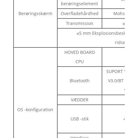
berøringselement
Berøringsskærm
Overfladehårdhed
Mohs 7deg
Transmission
≥98%
≤5 mm Eksplosionsbeskyttelse
ridsebestan
HOVED BOARD
A
CPU
SUPORT V2.1+E
Bluetooth
V3.0/BT V3.0+
v4.0
VÆDDER
2g
OS -konfiguration
USB -stik
4 stk
Interface
HDMI